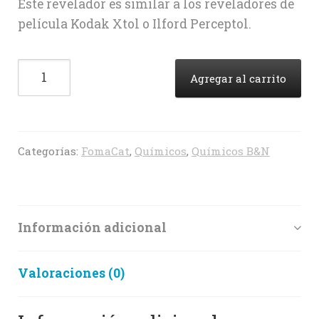
Este revelador es similar a los reveladores de
película Kodak Xtol o Ilford Perceptol.
Revelador
Agregar al carrito
Fomadon
Excel
W27
(film)
Categorías:
FomaCat
,
Químicos
,
Químicos B&N
cantidad
Información adicional
Valoraciones (0)