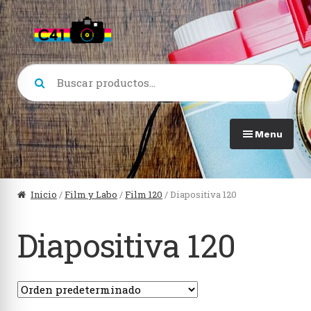
Skip
Skip
to
to
navigation
content
Buscar
por:
Menu
Ver todo en Cámaras
Ver
Inicio
/
Film y Labo
/
Film 120
/ Diapositiva 120
Formato 120
Lom
Diapositiva 120
Formato 35mm
Lomo
Formato 110
Prof