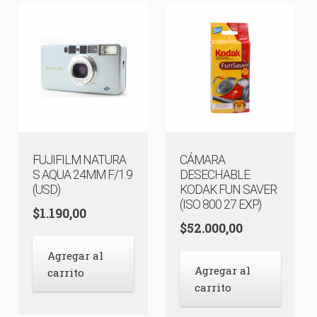
FUJIFILM NATURA
CÁMARA
S AQUA 24MM F/1.9
DESECHABLE
(USD)
KODAK FUN SAVER
(ISO 800 27 EXP.)
$
1.190,00
$
52.000,00
Agregar al
Agregar al
carrito
carrito