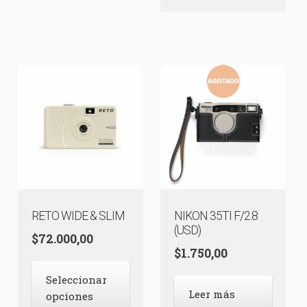
RETO WIDE & SLIM
NIKON 35TI F/2.8
(USD)
$
72.000,00
$
1.750,00
Este
Seleccionar
producto
Leer más
opciones