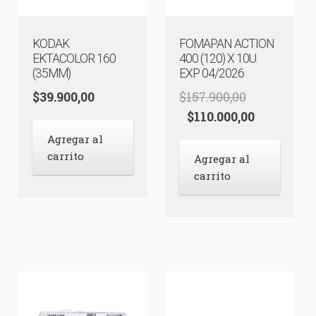
KODAK
FOMAPAN ACTION
EKTACOLOR 160
400 (120) X 10U.
(35MM)
EXP 04/2026
$
39.900,00
$
157.900,00
El
El
$
110.000,00
precio
precio
Agregar al
original
actual
carrito
Agregar al
era:
es:
carrito
$157.900,00.
$110.000,0