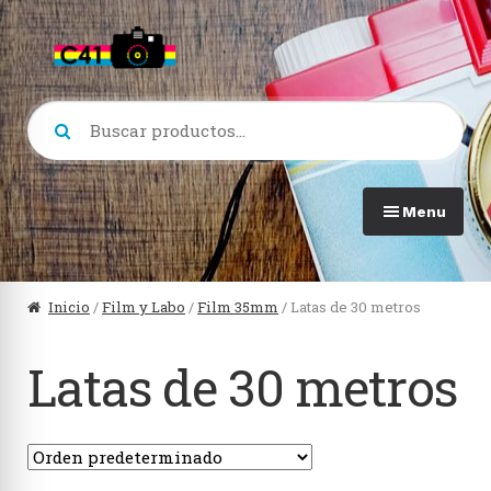
Skip
Skip
to
to
navigation
content
Buscar
por:
Menu
Ver todo en Cámaras
Ver
Inicio
/
Film y Labo
/
Film 35mm
/ Latas de 30 metros
Formato 120
Lom
Latas de 30 metros
Formato 35mm
Lomo
Formato 110
Prof