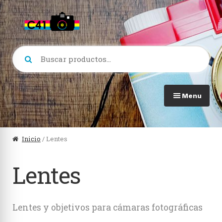
Skip
Skip
to
to
navigation
content
Buscar
por:
Menu
Ver todo en Cámaras
Ver
Inicio
/ Lentes
Formato 120
Lom
Lentes
Formato 35mm
Lomo
Formato 110
Prof
Lentes y objetivos para cámaras fotográficas