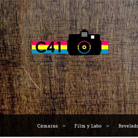
Skip
Skip
to
to
navigation
content
Cámaras
Film y Labo
Revelad