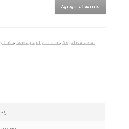
Agregar al carrito
 y Labo
,
Lomographyfilmcat
,
Negativo Color
 kg