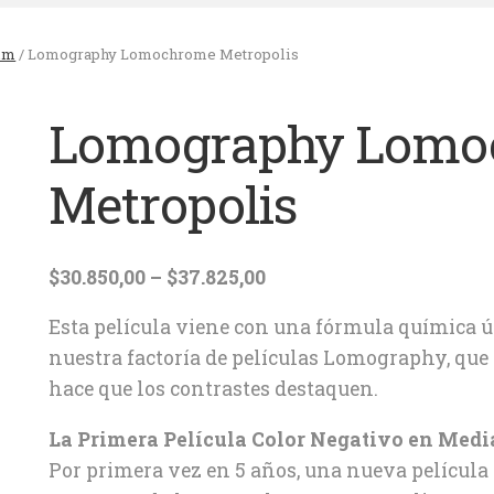
mm
/ Lomography Lomochrome Metropolis
Lomography Lomo
Metropolis
Rango
$
30.850,00
–
$
37.825,00
de
Esta película viene con una fórmula química ú
precios:
nuestra factoría de películas Lomography, que d
desde
hace que los contrastes destaquen.
$30.850,00
hasta
La Primera Película Color Negativo en Med
$37.825,00
Por primera vez en 5 años, una nueva película e