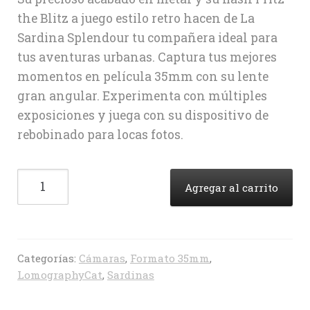
the Blitz a juego estilo retro hacen de La
Sardina Splendour tu compañera ideal para
tus aventuras urbanas. Captura tus mejores
momentos en película 35mm con su lente
gran angular. Experimenta con múltiples
exposiciones y juega con su dispositivo de
rebobinado para locas fotos.
Lomography
Agregar al carrito
La
Sardina
Splendour
cantidad
Categorías:
Cámaras
,
Formato 35mm
,
LomographyCat
,
Sardinas