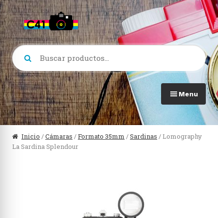
Skip
Skip
to
to
navigation
content
Buscar
por:
Menu
Ver todo en Cámaras
Ver
Inicio
/
Cámaras
/
Formato 35mm
/
Sardinas
/ Lomography
La Sardina Splendour
Formato 120
Lom
Formato 35mm
Lomo
Formato 110
Prof