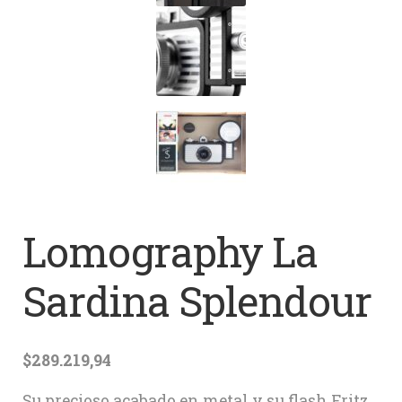
Lomography La
Sardina Splendour
$
289.219,94
Su precioso acabado en metal y su flash Fritz