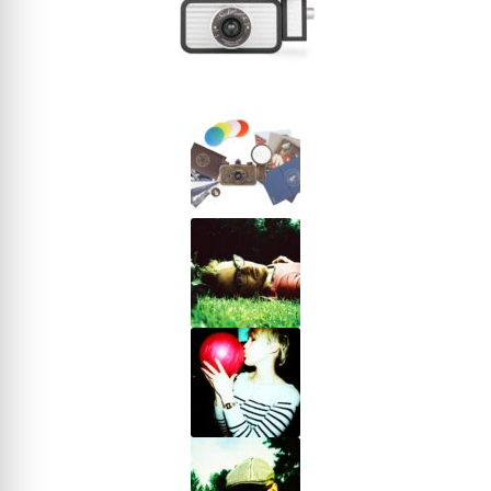
Estenopeicas
Instantáneas
Accesorios