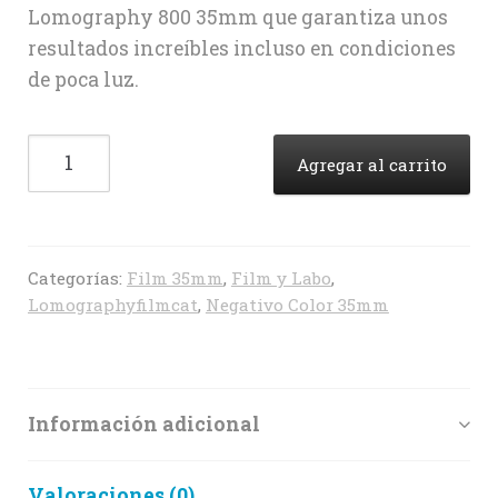
Lomography 800 35mm que garantiza unos
resultados increíbles incluso en condiciones
de poca luz.
Lomography
Agregar al carrito
CN
800
(35mm)
cantidad
Categorías:
Film 35mm
,
Film y Labo
,
Lomographyfilmcat
,
Negativo Color 35mm
Información adicional
Valoraciones (0)