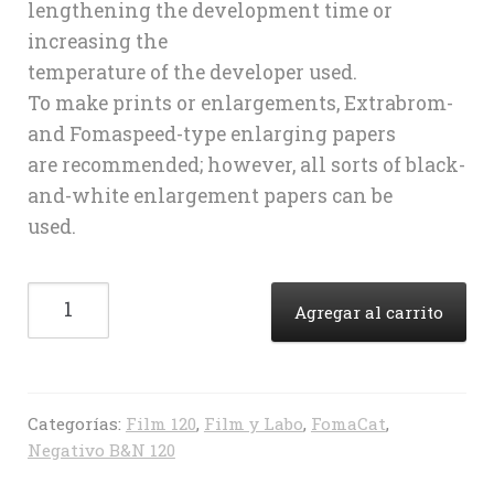
lengthening the development time or
increasing the
temperature of the developer used.
To make prints or enlargements, Extrabrom-
and Fomaspeed-type enlarging papers
are recommended; however, all sorts of black-
and-white enlargement papers can be
used.
Fomapan
Agregar al carrito
Creative
200
(120)
cantidad
Categorías:
Film 120
,
Film y Labo
,
FomaCat
,
Negativo B&N 120